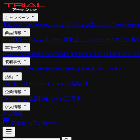
キャンペーン
開催中のキャンペーン
レカロ
トラック用レカロ
スーパーチ
商品情報
レカロシート
レカロシート用商品
トライフォースエアロ
吸
車種一覧
HIACE
GR 86/BRZ
GR YARIS
NISSAN Z RZ34
JIMNY JB64/74
装着事例
RECARO
スーパーチャージャー
ホイール
Flash Editor
活動
走行会
リポート
Tuning Spirits
雑誌記事
企業情報
TRIALとは
企業情報
つくば店
歴史
求人情報
求人情報
営業日
お問い合わせ