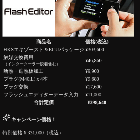
商品名
価格(税込)
HKSエキゾースト＆ECUパッケージ
¥
303,600
触媒交換費用
¥
46,860
（インタークーラー脱着含む）
断熱・遮熱板加工
¥
9,900
プラグ(M40iL) x 4本
¥
9,680
プラグ交換
¥
17,600
フラッシュエディターデータ入力
¥
11,000
合計定価
¥
398,640
キャンペーン価格！
特別価格 ¥
331,000
（税込）