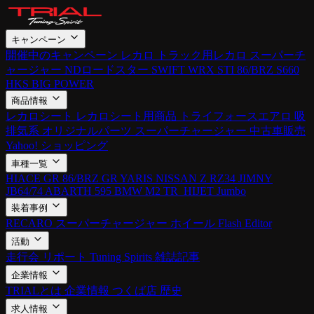
キャンペーン
開催中のキャンペーン
レカロ
トラック用レカロ
スーパーチ
ャージャー
NDロードスター
SWIFT
WRX STI
86/BRZ
S660
HKS BIG POWER
商品情報
レカロシート
レカロシート用商品
トライフォースエアロ
吸
排気系
オリジナルパーツ
スーパーチャージャー
中古車販売
Yahoo! ショッピング
車種一覧
HIACE
GR 86/BRZ
GR YARIS
NISSAN Z RZ34
JIMNY
JB64/74
ABARTH 595
BMW M2
TR_HIJET Jumbo
装着事例
RECARO
スーパーチャージャー
ホイール
Flash Editor
活動
走行会
リポート
Tuning Spirits
雑誌記事
企業情報
TRIALとは
企業情報
つくば店
歴史
求人情報