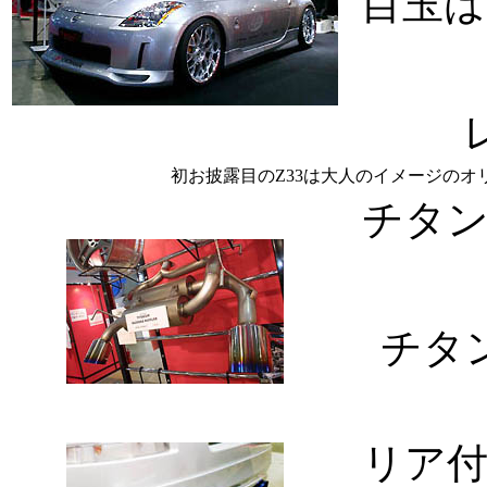
目玉
初お披露目のZ33は大人のイメージの
チタ
チタ
リア