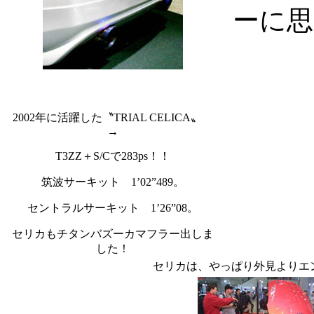
ーに
2002年に活躍した〝TRIAL CELICA〟
→
T3ZZ＋S/Cで283ps！！
筑波サーキット 1’02”489。
セントラルサーキット 1’26”08。
セリカもチタンバズーカマフラー出しま
した！
セリカは、やっぱり外見よりエ