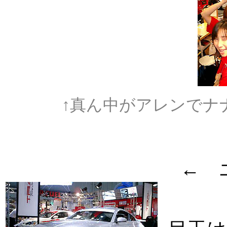
↑真ん中がアレンでナ
←
エ