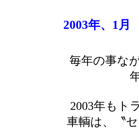
2003年、1
毎年の事な
2003年も
車輌は、〝セリ