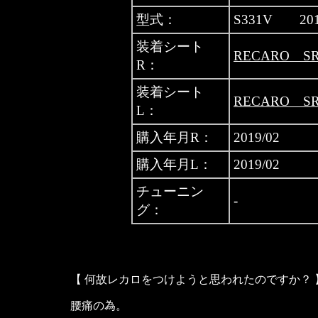
型式：
S331V 20
装着シート
RECARO S
R：
装着シート
RECARO S
L：
購入年月R：
2019/02
購入年月L：
2019/02
チューニン
-
グ：
【 何故レカロをつけようと思われたのですか？ 
腰痛の為。