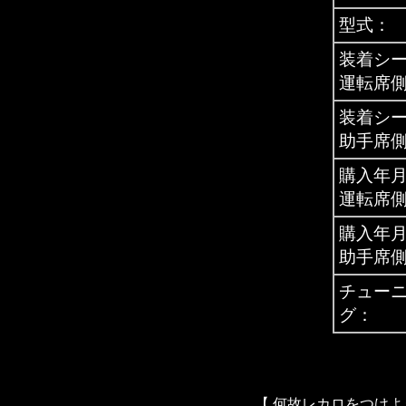
型式：
装着シ
運転席
装着シ
助手席
購入年
運転席
購入年
助手席
チュー
グ：
【 何故レカロをつけよ