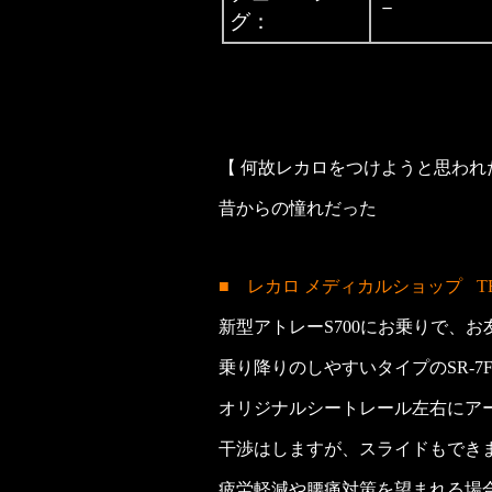
－
グ：
【 何故レカロをつけようと思われ
昔からの憧れだった
■ レカロ メディカルショップ
T
新型アトレーS700にお乗りで、
乗り降りのしやすいタイプのSR-7F
オリジナルシートレール左右にア
干渉はしますが、スライドもでき
疲労軽減や腰痛対策を望まれる場