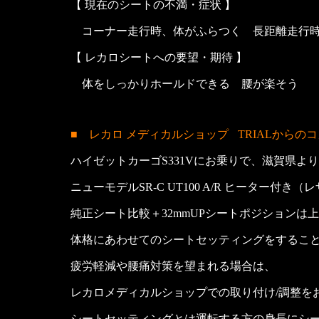
【 現在のシートの不満・症状 】
コーナー走行時、体がふらつく 長距離走行時
【 レカロシートへの要望・期待 】
体をしっかりホールドできる 腰が楽そう
■ レカロ メディカルショップ
TRIALからの
ハイゼットカーゴS331Vにお乗りで、滋賀県よ
ニューモデルSR-C UT100 A/R ヒーター付き
純正シート比較＋32mmUPシートポジションは
体格にあわせてのシートセッティングをするこ
疲労軽減や腰痛対策を望まれる場合は、
レカロメディカルショップでの取り付け/調整を
シートセッティングとは運転する方の身長にシ