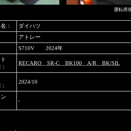
運転席
ー名：
ダイハツ
アトレー
S710V 2024年
ート
RECARO SR-C BK100 A/R BK/SIL
側：
月
2024/10
側：
ニン
-