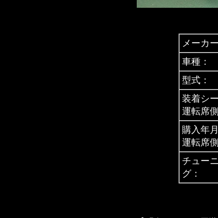
メーカ
車種：
型式：
装着シ
運転席
購入年
運転席
チュー
グ：