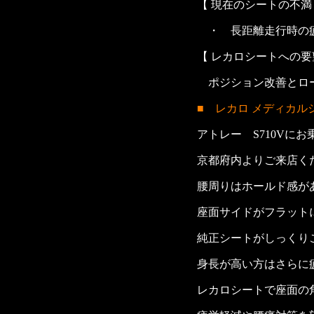
【 現在のシートの不満
・ 長距離走行時の疲
【 レカロシートへの要
ポジション改善とロー
■ レカロ メディカル
アトレー S710Vに
京都府内よりご来店く
腰周りはホールド感が
座面サイドがフラットに
純正シートがしっくり
身長が高い方はさらに
レカロシートで座面の