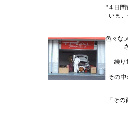
”４日
いま、
色々な
繰り
その中
「その