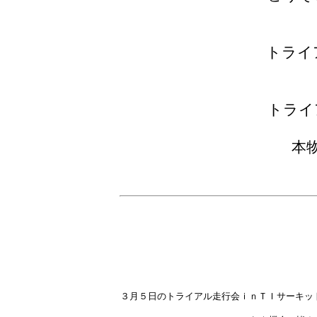
トライ
トライ
本
３月５日のトライアル走行会ｉｎＴＩサーキッ