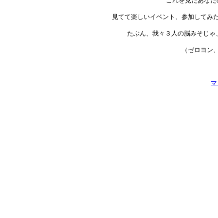
これを見たあなた
見てて楽しいイベント、参加してみ
たぶん、我々３人の脳みそじゃ
（ゼロヨン
マ