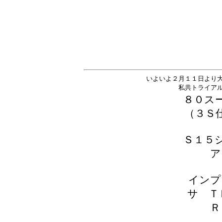
いよいよ２月１１日より
私共トライア
８０ス
（３Ｓ
Ｓ１５
ア
インプ
サ Ｔ
Ｒ