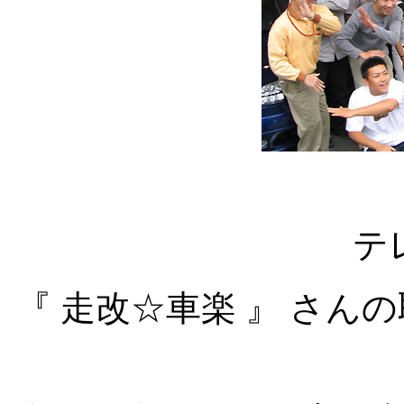
テ
『 走改☆車楽 』 さん