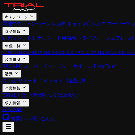
キャンペーン
開催中のキャンペーン
レカロ
トラック用レカロ
スーパーチ
商品情報
レカロシート
レカロシート用商品
トライフォースエアロ
吸
車種一覧
HIACE
GR 86/BRZ
GR YARIS
NISSAN Z RZ34
JIMNY JB64/74
装着事例
RECARO
スーパーチャージャー
ホイール
Flash Editor
活動
走行会
リポート
Tuning Spirits
雑誌記事
企業情報
TRIALとは
企業情報
つくば店
歴史
求人情報
求人情報
営業日
お問い合わせ